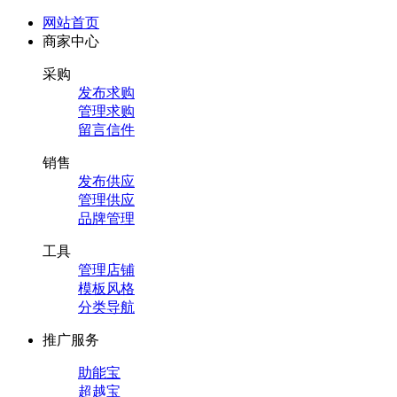
网站首页
商家中心
采购
发布求购
管理求购
留言信件
销售
发布供应
管理供应
品牌管理
工具
管理店铺
模板风格
分类导航
推广服务
助能宝
超越宝