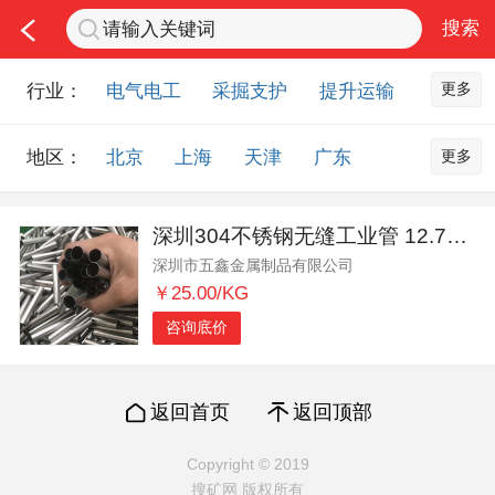
更多
行业：
电气电工
采掘支护
提升运输
通风防尘
仪器仪表
通信设备
更多
地区：
北京
上海
天津
广东
排水设备
钻探设备
非金属品
重庆
河北
河南
山西
工程机械
选矿设备
节能环保
深圳304不锈钢无缝工业管 12.7mmBA级光亮退火管
山东
内蒙古
黑龙江
吉林
化工化学
安防设备
矿用物资
深圳市五鑫金属制品有限公司
辽宁
江苏
浙江
湖北
应急救援
智能制造
原材料市场
￥25.00/KG
湖南
安徽
广西
福建
农业机械
交通机械
零部件
咨询底价
江西
陕西
四川
贵州
其他市场
云南
西藏
甘肃
青海
返回首页
返回顶部
宁夏
海南
新疆
台湾
Copyright © 2019
香港
澳门
国外地区
搜矿网 版权所有