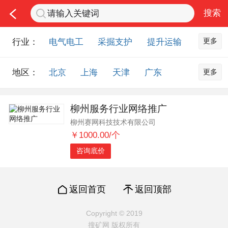
更多
行业：
电气电工
采掘支护
提升运输
通风防尘
仪器仪表
通信设备
更多
地区：
北京
上海
天津
广东
排水设备
钻探设备
非金属品
重庆
河北
河南
山西
工程机械
选矿设备
节能环保
柳州服务行业网络推广
山东
内蒙古
黑龙江
吉林
化工化学
安防设备
矿用物资
柳州赛网科技技术有限公司
辽宁
江苏
浙江
湖北
应急救援
智能制造
原材料市场
￥1000.00/个
湖南
安徽
广西
福建
农业机械
交通机械
零部件
咨询底价
江西
陕西
四川
贵州
其他市场
云南
西藏
甘肃
青海
返回首页
返回顶部
宁夏
海南
新疆
台湾
Copyright © 2019
香港
澳门
国外地区
搜矿网 版权所有