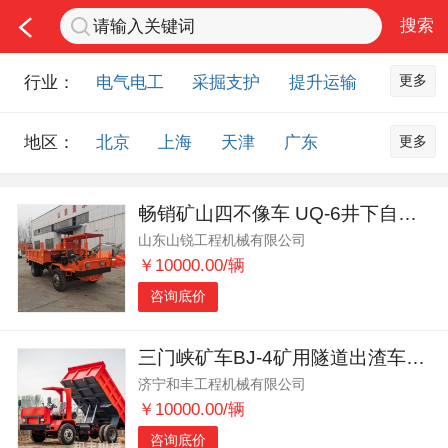
更多
行业：
电气电工
采掘支护
提升运输
通风防尘
仪器仪表
通信设备
更多
地区：
北京
上海
天津
广东
排水设备
钻探设备
非金属品
重庆
河北
河南
山西
工程机械
选矿设备
节能环保
畅销矿山四不像车 UQ-6井下自卸车厂家直销
山东
内蒙古
黑龙江
吉林
化工化学
安防设备
矿用物资
山东山锐工程机械有限公司
辽宁
江苏
浙江
湖北
应急救援
智能制造
原材料市场
￥10000.00/辆
湖南
安徽
广西
福建
农业机械
交通机械
零部件
咨询底价
江西
陕西
四川
贵州
其他市场
云南
西藏
甘肃
青海
三门峡矿车BJ-4矿用隧道出渣车马力强劲
济宁和丰工程机械有限公司
宁夏
海南
新疆
台湾
￥10000.00/辆
香港
澳门
国外地区
咨询底价