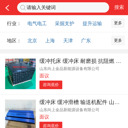
更多
行业：
电气电工
采掘支护
提升运输
通风防尘
仪器仪表
通信设备
更多
地区：
北京
上海
天津
广东
排水设备
钻探设备
非金属品
重庆
河北
河南
山西
工程机械
选矿设备
节能环保
缓冲托床 缓冲床 耐磨损 抗阻燃 山东向上金品欢迎您
山东
内蒙古
黑龙江
吉林
化工化学
安防设备
矿用物资
山东向上金品新能源设备有限公司
辽宁
江苏
浙江
湖北
应急救援
智能制造
原材料市场
面议
湖南
安徽
广西
福建
农业机械
交通机械
零部件
咨询底价
江西
陕西
四川
贵州
其他市场
云南
西藏
甘肃
青海
缓冲床 缓冲滑槽 输送机配件 山东向上金品生产
山东向上金品新能源设备有限公司
宁夏
海南
新疆
台湾
面议
香港
澳门
国外地区
咨询底价