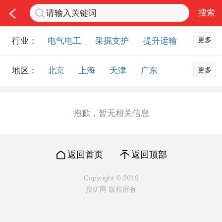
更多
行业：
电气电工
采掘支护
提升运输
通风防尘
仪器仪表
通信设备
更多
地区：
北京
上海
天津
广东
排水设备
钻探设备
非金属品
重庆
河北
河南
山西
工程机械
选矿设备
节能环保
山东
内蒙古
黑龙江
吉林
化工化学
安防设备
矿用物资
抱歉，暂无相关信息
辽宁
江苏
浙江
湖北
应急救援
智能制造
原材料市场
湖南
安徽
广西
福建
农业机械
交通机械
零部件
返回首页
返回顶部
江西
陕西
四川
贵州
其他市场
云南
西藏
甘肃
青海
Copyright © 2019
搜矿网 版权所有
宁夏
海南
新疆
台湾
香港
澳门
国外地区