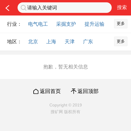
更多
行业：
电气电工
采掘支护
提升运输
通风防尘
仪器仪表
通信设备
更多
地区：
北京
上海
天津
广东
排水设备
钻探设备
非金属品
重庆
河北
河南
山西
工程机械
选矿设备
节能环保
山东
内蒙古
黑龙江
吉林
化工化学
安防设备
矿用物资
抱歉，暂无相关信息
辽宁
江苏
浙江
湖北
应急救援
智能制造
原材料市场
湖南
安徽
广西
福建
农业机械
交通机械
零部件
返回首页
返回顶部
江西
陕西
四川
贵州
其他市场
云南
西藏
甘肃
青海
Copyright © 2019
搜矿网 版权所有
宁夏
海南
新疆
台湾
香港
澳门
国外地区