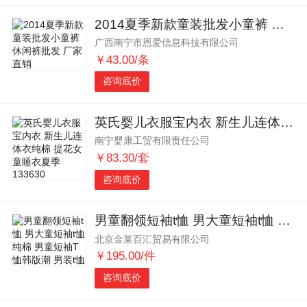
2014夏季新款童装批发小童裤 休闲裤批发 厂家直销
广西南宁市恩爱信息科技有限公司
￥43.00/条
咨询底价
英氏婴儿衣服宝内衣 新生儿连体衣纯棉 提花女童睡衣夏季133630
南宁婴康工贸有限责任公司
￥83.30/套
咨询底价
男童翻领短袖t恤 男大童短袖t恤 纯棉 男童短袖T恤韩版潮 男装t恤
北京金莱百汇贸易有限公司
￥195.00/件
咨询底价