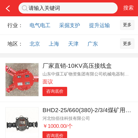
更多
行业：
电气电工
采掘支护
提升运输
通风防尘
仪器仪表
通信设备
更多
地区：
北京
上海
天津
广东
排水设备
钻探设备
非金属品
重庆
河北
河南
山西
工程机械
选矿设备
节能环保
厂家直销-10KV高压接线盒
山东
内蒙古
黑龙江
吉林
化工化学
安防设备
矿用物资
山东中煤工矿物资集团有限公司机械电器制造分公司
辽宁
江苏
浙江
湖北
应急救援
智能制造
原材料市场
面议
湖南
安徽
广西
福建
农业机械
交通机械
零部件
咨询底价
江西
陕西
四川
贵州
其他市场
云南
西藏
甘肃
青海
BHD2-25/660(380)-2/3/4煤矿用低压接线盒
河北怡佰佳科技有限公司
宁夏
海南
新疆
台湾
￥1000.00/个
香港
澳门
国外地区
咨询底价