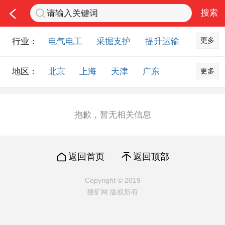
更多
行业：
电气电工
采掘支护
提升运输
通风防尘
仪器仪表
通信设备
更多
地区：
北京
上海
天津
广东
排水设备
钻探设备
非金属品
重庆
河北
河南
山西
工程机械
选矿设备
节能环保
山东
内蒙古
黑龙江
吉林
化工化学
安防设备
矿用物资
抱歉，暂无相关信息
辽宁
江苏
浙江
湖北
应急救援
智能制造
原材料市场
湖南
安徽
广西
福建
农业机械
交通机械
零部件
返回首页
返回顶部
江西
陕西
四川
贵州
其他市场
云南
西藏
甘肃
青海
Copyright © 2019
搜矿网 版权所有
宁夏
海南
新疆
台湾
香港
澳门
国外地区