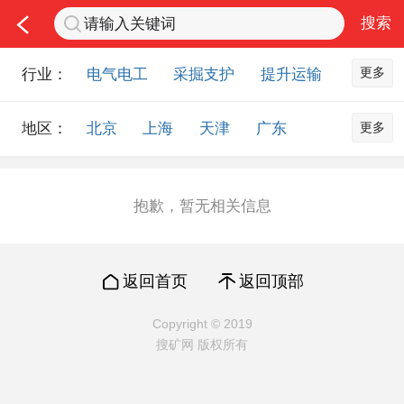
更多
行业：
电气电工
采掘支护
提升运输
通风防尘
仪器仪表
通信设备
更多
地区：
北京
上海
天津
广东
排水设备
钻探设备
非金属品
重庆
河北
河南
山西
工程机械
选矿设备
节能环保
山东
内蒙古
黑龙江
吉林
化工化学
安防设备
矿用物资
抱歉，暂无相关信息
辽宁
江苏
浙江
湖北
应急救援
智能制造
原材料市场
湖南
安徽
广西
福建
农业机械
交通机械
零部件
返回首页
返回顶部
江西
陕西
四川
贵州
其他市场
云南
西藏
甘肃
青海
Copyright © 2019
搜矿网 版权所有
宁夏
海南
新疆
台湾
香港
澳门
国外地区