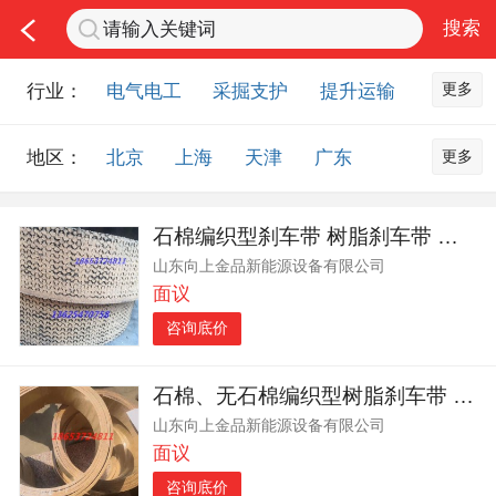
更多
行业：
电气电工
采掘支护
提升运输
通风防尘
仪器仪表
通信设备
更多
地区：
北京
上海
天津
广东
排水设备
钻探设备
非金属品
重庆
河北
河南
山西
工程机械
选矿设备
节能环保
石棉编织型刹车带 树脂刹车带 济宁向上金品刹车带
山东
内蒙古
黑龙江
吉林
化工化学
安防设备
矿用物资
山东向上金品新能源设备有限公司
辽宁
江苏
浙江
湖北
应急救援
智能制造
原材料市场
面议
湖南
安徽
广西
福建
农业机械
交通机械
零部件
咨询底价
江西
陕西
四川
贵州
其他市场
云南
西藏
甘肃
青海
石棉、无石棉编织型树脂刹车带 弹性好 韧性大
山东向上金品新能源设备有限公司
宁夏
海南
新疆
台湾
面议
香港
澳门
国外地区
咨询底价