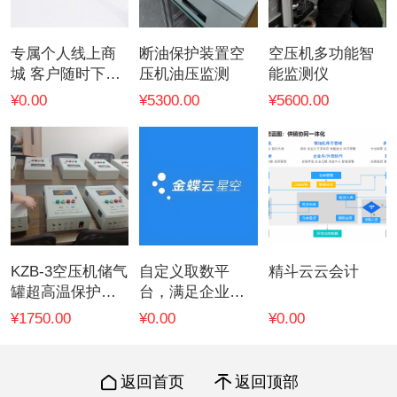
专属个人线上商
断油保护装置空
空压机多功能智
城 客户随时下单
压机油压监测
能监测仪
订货
¥0.00
¥5300.00
¥5600.00
KZB-3空压机储气
自定义取数平
精斗云云会计
罐超高温保护一
台，满足企业编
控一型
制任意多管理角
¥1750.00
¥0.00
¥0.00
度
返回首页
返回顶部