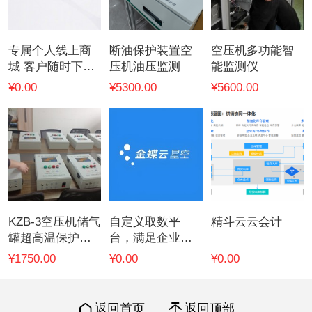
专属个人线上商
断油保护装置空
空压机多功能智
城 客户随时下单
压机油压监测
能监测仪
订货
¥0.00
¥5300.00
¥5600.00
KZB-3空压机储气
自定义取数平
精斗云云会计
罐超高温保护一
台，满足企业编
控一型
制任意多管理角
¥1750.00
¥0.00
¥0.00
度
返回首页
返回顶部