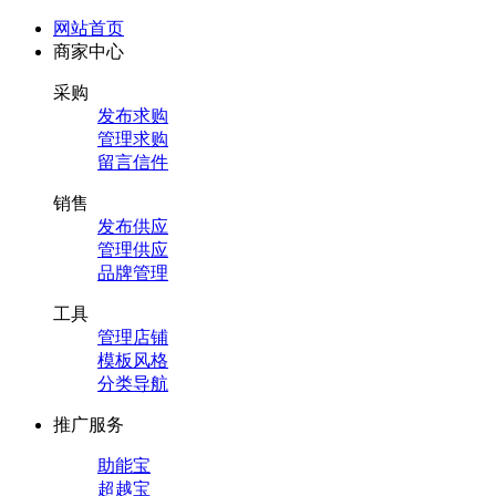
网站首页
商家中心
采购
发布求购
管理求购
留言信件
销售
发布供应
管理供应
品牌管理
工具
管理店铺
模板风格
分类导航
推广服务
助能宝
超越宝