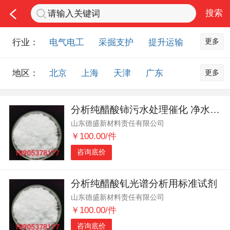
更多
行业：
电气电工
采掘支护
提升运输
通风防尘
仪器仪表
通信设备
更多
地区：
北京
上海
天津
广东
排水设备
钻探设备
非金属品
重庆
河北
河南
山西
工程机械
选矿设备
节能环保
分析纯醋酸铈污水处理催化 净水材料助剂
山东
内蒙古
黑龙江
吉林
化工化学
安防设备
矿用物资
山东德盛新材料责任有限公司
辽宁
江苏
浙江
湖北
应急救援
智能制造
原材料市场
￥100.00/件
湖南
安徽
广西
福建
农业机械
交通机械
零部件
咨询底价
江西
陕西
四川
贵州
其他市场
云南
西藏
甘肃
青海
分析纯醋酸钆光谱分析用标准试剂
山东德盛新材料责任有限公司
宁夏
海南
新疆
台湾
￥100.00/件
香港
澳门
国外地区
咨询底价