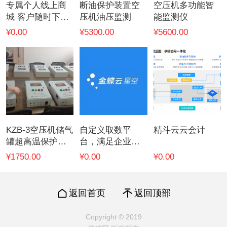
专属个人线上商
断油保护装置空
空压机多功能智
城 客户随时下单
压机油压监测
能监测仪
订货
¥0.00
¥5300.00
¥5600.00
KZB-3空压机储气
自定义取数平
精斗云云会计
罐超高温保护一
台，满足企业编
控一型
制任意多管理角
¥1750.00
¥0.00
¥0.00
度
返回首页
返回顶部
Copyright © 2019