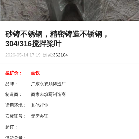
砂铸不锈钢，精密铸造不锈钢，
304/316搅拌桨叶
2026-05-14 17:19 浏览:
362104
搜矿价：
面议
品牌：
广东永双顺铸造厂
制造商：
商家未填写制造商
适用环境：
其他行业
安标证号：
无需办证
起订：
供货总量：