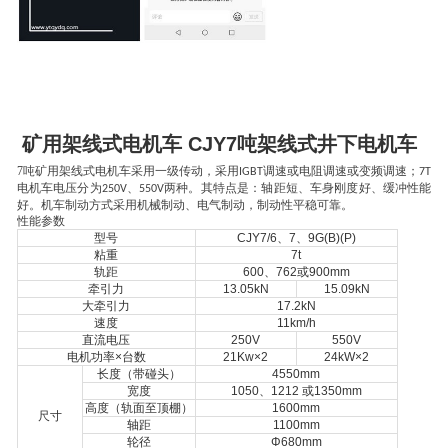
矿用架线式电机车 CJY7吨架线式井下电机车
7吨矿用架线式电机车
采用一级传动，采用
调速或电阻调速或变频调速；
IGBT
7T
电机车电压分为
、
两种。其特点是：轴距短、车身刚度好、缓冲性能
250V
550V
好。机车制动方式采用机械制动、电气制动，制动性平稳可靠。
性能参数
型号
CJY7/6、7、9G(B)(P)
粘重
7t
轨距
600、762或900mm
牵引力
13.05kN
15.09kN
大牵引力
17.2kN
速度
11km/h
直流电压
250V
550V
电机功率×台数
21Kw×2
24kW×2
长度（带碰头）
4
550
mm
宽度
105
0
、121
2
或135
0
mm
高度（轨面至顶棚）
1
600
mm
尺寸
轴距
1100mm
轮径
Φ680mm