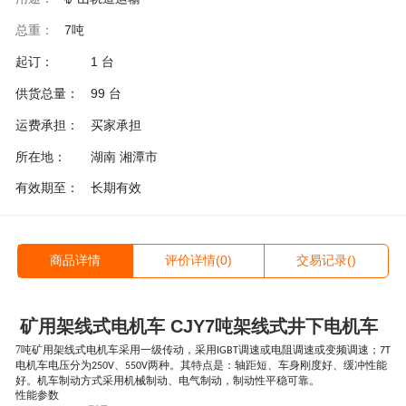
总重：
7吨
起订：
1 台
供货总量：
99 台
运费承担：
买家承担
所在地：
湖南 湘潭市
有效期至：
长期有效
商品详情
评价详情(0)
交易记录()
矿用架线式电机车 CJY7吨架线式井下电机车
7吨矿用架线式电机车
采用一级传动，采用
调速或电阻调速或变频调速；
IGBT
7T
电机车电压分为
、
两种。其特点是：轴距短、车身刚度好、缓冲性能
250V
550V
好。机车制动方式采用机械制动、电气制动，制动性平稳可靠。
性能参数