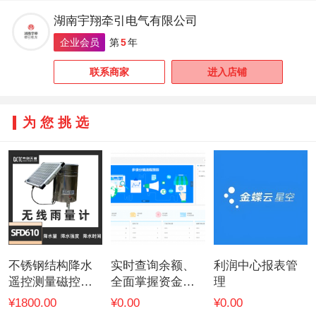
湖南宇翔牵引电气有限公司
企业会员
第
5
年
联系商家
进入店铺
为您挑选
不锈钢结构降水
实时查询余额、
利润中心报表管
遥控测量磁控开
全面掌握资金收
理
关无线雨量计
支
¥1800.00
¥0.00
¥0.00