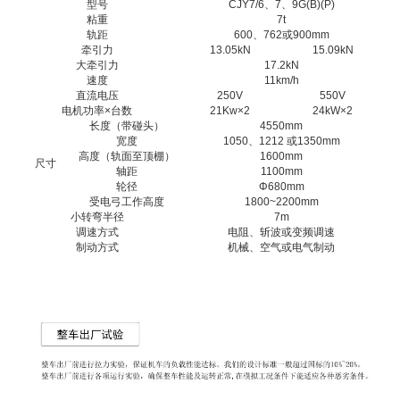
型号
CJY7/6、7、9G(B)(P)
粘重
7t
轨距
600、762或900mm
牵引力
13.05kN
15.09kN
大牵引力
17.2kN
速度
11km/h
直流电压
250V
550V
电机功率×台数
21Kw×2
24kW×2
长度（带碰头）
4
550
mm
宽度
105
0
、121
2
或135
0
mm
高度（轨面至顶棚）
1
600
mm
尺寸
轴距
1100mm
轮径
Φ680mm
受电弓工作高度
1800~2200mm
小转弯半径
7m
调速方式
电阻、斩波或变频调速
制动方式
机械、空气或电气制动