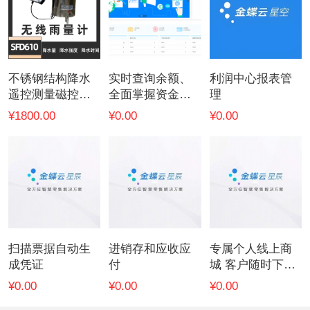
不锈钢结构降水
实时查询余额、
利润中心报表管
遥控测量磁控开
全面掌握资金收
理
关无线雨量计
支
¥1800.00
¥0.00
¥0.00
扫描票据自动生
进销存和应收应
专属个人线上商
成凭证
付
城 客户随时下单
订货
¥0.00
¥0.00
¥0.00