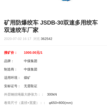
矿用防爆绞车 JSDB-30双速多用绞车
双速绞车厂家
2020-07-02 16:17 浏览:
362542
搜矿价：
1000.00元/1
品牌：
中煤集团
制造商：
中煤集团
适用环境：
煤矿
安标证号：
无需取证
外层钢丝绳最大静张力：：
300kN
卷筒尺寸（直径×宽度）：：
φ650×800(mm)