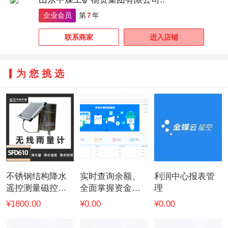
企业会员
第
7
年
联系商家
进入店铺
为您挑选
不锈钢结构降水
实时查询余额、
利润中心报表管
遥控测量磁控开
全面掌握资金收
理
关无线雨量计
支
¥1800.00
¥0.00
¥0.00