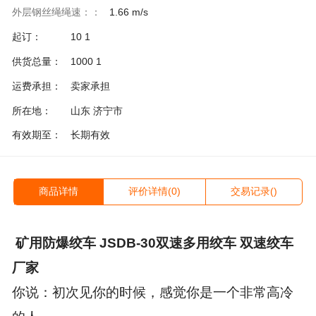
外层钢丝绳绳速：：
1.66 m/s
起订：
10 1
供货总量：
1000 1
运费承担：
卖家承担
所在地：
山东 济宁市
有效期至：
长期有效
商品详情
评价详情(0)
交易记录()
矿用防爆绞车 JSDB-
30
双速多用绞车 双速绞车
厂家
你说：初次见你的时候，感觉你是一个非常高冷