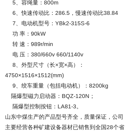
5、容绳量：800m
6、快速传动比：286.5，慢速传动比38.84
7、电动机型号：YBk2-315S-6
功 率：90kW
转 速：989r/min
电 压：380/660v 660/1140v
8、外型尺寸（长×宽×高）：
4750×1516×1512(mm)
9、绞车重量（包括电动机）：8200kg
隔爆型磁力启动器：BQZ-120N；
隔爆型控制按钮：LA81-3。
山东中煤生产的产品型号齐全，质量保证，公司
主要经营各种矿建设备器材已销售到全国28个省