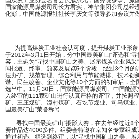
国煤炭工业协会名誉会长濮洪九，国务院参事、原
国家能源局煤炭司司长方君实，神华集团公司总经理
化彭，中国能源报社社长李庆文等领导参加会议并
为提高煤炭工业社会认可度，提升煤炭工业形象。
于2012年3月1日开始，分“中国最美矿山”评选和
容，主题为“寻找中国矿山之美、展示煤炭企业风采
闻报道、终审、颁奖及展览5个阶段。经过3个月的
法办矿、规范管理、综合利用与节能减排、技术创
谐、民生改善、企业文化等10个方面的初审后，全
选当中。11月30日，国家能源局煤炭司、中国能
入终审的111家矿山进行认真严格的评审，并按照
矿、王庄煤矿、漳村煤矿、石圪节煤业、司马煤业、
国最美矿山”荣誉称号。
“寻找中国最美矿山”摄影大赛，在去年经过近8
赛作品达4000多件。组委会特邀在京知名专家组
通过初选、精选到终审，以“寻找中国矿山之美、展