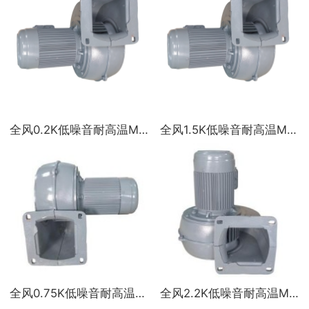
全风0.2K低噪音耐高温MS-202冷却式中压鼓风机
全风1.5K低噪音耐高温MS-1502冷却式中压鼓风机
全风0.75K低噪音耐高温MS-751冷却式中压鼓风机
全风2.2K低噪音耐高温MS-1503冷却式中压鼓风机