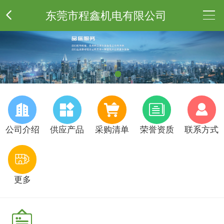
东莞市程鑫机电有限公司
公
司
供
介
应
采
绍
产
购
荣
公司介绍
供应产品
采购清单
荣誉资质
联系方式
品
清
誉
联
更多
单
资
系

质
方