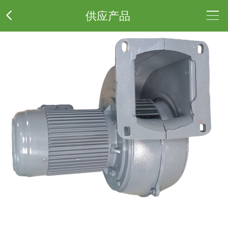
供应产品
公
司
供
介
应
采
绍
产
购
荣
品
清
誉
联
单
资
系
质
方