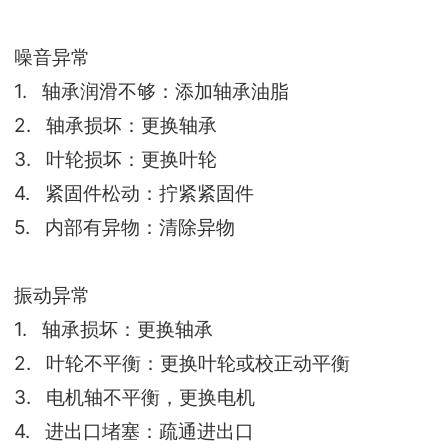
噪音异常
1.
轴承润滑不够：添加轴承油脂
2.
轴承损坏：更换轴承
3.
叶轮损坏：更换叶轮
4.
紧固件松动：拧紧紧固件
5.
内部有异物：清除异物
振动异常
1.
轴承损坏：更换轴承
2.
叶轮不平衡：更换叶轮或校正动平衡
3.
电机轴不平衡，更换电机
4.
进出口堵塞：疏通进出口