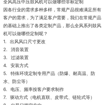
全风高压中压鼓风机可以做哪些非标定制
因各行业的需求多种多样，常规产品很难满足所有
客户的需求，为了满足客户需要，我们在常规产品
的基础上推出了各类定制产品，那么全风系列鼓风
机可以做哪些定制呢？
1.
出风风口尺寸更改
2.
消音装置
3.
过滤装置
4.
安装方式
5.
特殊环境定制专用产品（防爆、耐高温、防
水、防尘等）
6.
电压、频率按客户要求制作
7.
驱动方式（电机直联、皮带式、链轮式等）