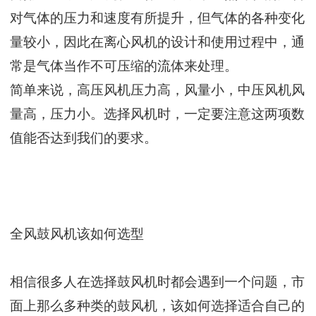
对气体的压力和速度有所提升，但气体的各种变化
量较小，因此在离心风机的设计和使用过程中，通
常是气体当作不可压缩的流体来处理。
简单来说，高压风机压力高，风量小，中压风机风
量高，压力小。选择风机时，一定要注意这两项数
值能否达到我们的要求。
全风鼓风机该如何选型
相信很多人在选择鼓风机时都会遇到一个问题，市
面上那么多种类的鼓风机，该如何选择适合自己的