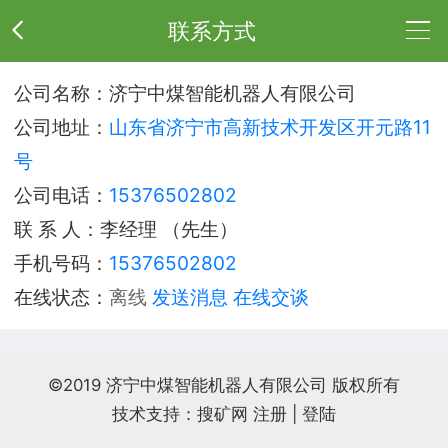
联系方式
公
公司名称：济宁中煤智能机器人有限公司
公司地址：
山东省济宁市高新技术开发区开元路11
司
供
号
公司电话：
15376502802
介
应
采
联 系 人：李经理 （先生）
绍
产
购
荣
手机号码：
15376502802
在线状态：
离线
发送消息
在线交谈
品
清
誉
联
单
资
系
©2019 济宁中煤智能机器人有限公司 版权所有
技术支持：搜矿网
注册
|
登陆
质
方