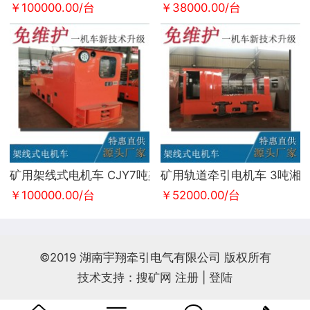
￥100000.00/台
￥38000.00/台
矿用架线式电机车 CJY7吨架线式井下电机车
矿用轨道牵引电机车 3吨湘
￥100000.00/台
￥52000.00/台
©2019 湖南宇翔牵引电气有限公司 版权所有
技术支持：搜矿网
注册
|
登陆