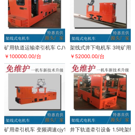
矿用轨道运输牵引机车 CJY7吨井下架线式电机车
架线式井下电机车 3吨矿用
￥100000.00/台
￥52000.00/台
矿用牵引机车 变频调速cjy10/6gb吨架线式电机车
井下轨道牵引设备 1.5吨架