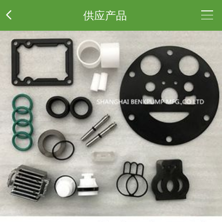
供应产品
公
司
供
介
应
采
绍
产
购
荣
品
清
誉
联
单
资
系
质
方