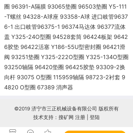
圈 96391-A隔膜 93065垫圈 96503垫圈 Y5-111
-T螺丝 94328-A球座 93358-A球 进口岐管9637
6-1 出口岐管96375-1 96374马达体 96377流体
盖 Y325-24O型圈 94528套筒 96424板架 9642
6胶垫 96422活塞 Y186-55U型密封圈 96421滑
阀 93251垫圈 Y325-222O型圈 Y325-134O型圈
93250轴隔 96420垫圈 96425胶垫 93309-2换
向杆 93075 O型圈 115959轴隔 98723-2衬套 9
4820 O型圈 67389 消声器
©2019 济宁市三正机械设备有限公司 版权所有
技术支持：搜矿网
注册
|
登陆


