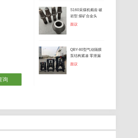
S160采煤机截齿 破
岩型 煤矿合金头
面议
QBY-80型气动隔膜
泵结构紧凑 零泄漏
面议
查询