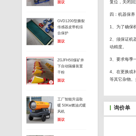
复位，关闭回
面议
四：机器保养
GVD1200型撕裂
1、为了确保
传感器皮带机综
合保护
2、须保证机
面议
动精度。
3、要求每季
ZGJFH50煤矿井
下自动隔爆装置
4、在更换或
干粉
等其它杂物。
面议
工厂智能升温取
暖 50Kw燃油式暖
询价单
风机
面议