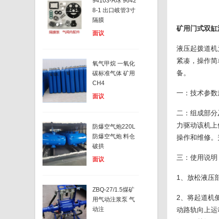
94103-A球 9642
8-1 出口岐管3寸
隔膜
矿用门式双缸
面议
液压起拨道机
紧凑，操作简
氧气甲烷 一氧化
备。
碳标准气体 矿用
CH4
一：技术参数规格
面议
二：组成部分
力驱动该机上
防爆空气炮220L
防爆空气炮 料仓
操作和维修。
破拱
三：使用说明
面议
1、放松液压
ZBQ-27/1.5煤矿
2、将起道机
用气动注浆泵 气
动注
动路轨向上运