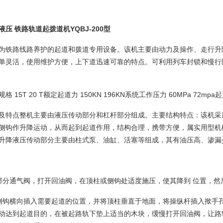
液压
铁路轨道起拨道机
YQBJ-200
型
为铁路线路养护的起道和拨道专用设备。该机主要由动力及操作、走行升
单灵活，使用维护方便，上下道迅速可靠的特点。可利用列车封锁和慢行
 15T 20 T额定起道力 150KN 196KN系统工作压力 60MPa 72mpa起
及特点整机主要由液压传动部分和杠杆部分组成。主要结构特点：该机采
侧钩作升降运动，从而起到起道作用，结构合理，携带方便，属实用型机
升降液压传动部分主要由柱式泵、油缸、活塞等组成，其有油压高、渗漏
部分通气阀，打开回油阀，在顶柱或侧钩处适度施压，使其降到 位置，然
侧钩横向插入需要起道的位置，并将顶柱垂直于地面，将操纵杆插入揿手
动达到起道目的，在被起路轨下垫上适当的木块，缓慢打开回油阀，让路