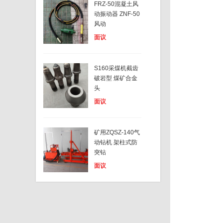
FRZ-50混凝土风
动振动器 ZNF-50
风动
面议
S160采煤机截齿
破岩型 煤矿合金
头
面议
矿用ZQSZ-140气
动钻机 架柱式防
突钻
面议