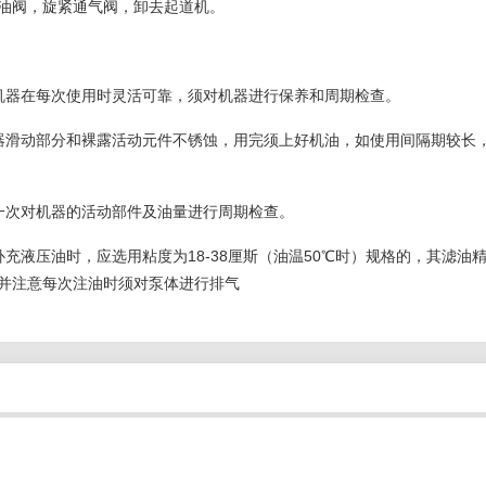
油阀，旋紧通气阀，卸去起道机。
机器在每次使用时灵活可靠，须对机器进行保养和周期检查。
器滑动部分和裸露活动元件不锈蚀，用完须上好机油，如使用间隔期较长
一次对机器的活动部件及油量进行周期检查。
补充液压油时，应选用粘度为18-38厘斯（油温50℃时）规格的，其滤
并注意每次注油时须对泵体进行排气