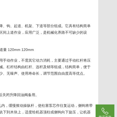
降、钩、起道、机架、下道等部分组成。它具有结构简单
区间上道作业，应用广泛，是机械化养路不可缺少的设
道量 120mm 120mm
用手动作业，不需其它动力消耗，主要通过手动杠杆将压
械。杠杆结构由杠杆、连杆及销等组成，结构简单，便于
少、无噪声、使用寿命长，调节范围自由度高等优点。
后关闭升降回油阀备用。
孔内，缓慢揿动操纵杆，使柱塞泵芯作往复运动，侧钩将带

轨下到木块上，适度给机器顶柱或侧钩向下旋压，让机器
电话咨询