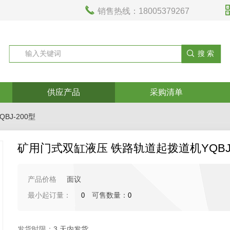

销售热线：18005379267
供应产品
采购清单
J-200型
矿用门式双缸液压 铁路轨道起拨道机YQBJ-
产品价格
面议
最小起订量：
可售数量：
0
0
发货时限：
3
天内发货