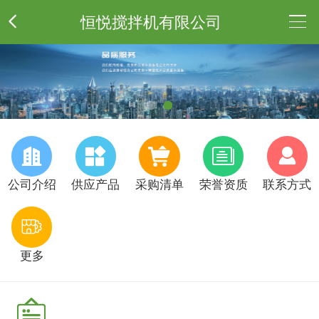
恒悦搅拌机有限公司
公
司
供
介
应
采
绍
产
购
荣
公司介绍
供应产品
采购清单
荣誉资质
联系方式
品
清
誉
联
更多
单
资
系

质
方